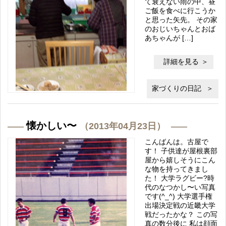
て衰えない雨の中、昼
ご飯を食べに行こうか
と思った矢先。 その家
のおじいちゃんとおば
あちゃんが […]
詳細を見る
家づくりの日記
懐かしい〜
（2013年04月23日）
こんばんは。古屋で
す！ 子供達が屋根裏部
屋から嬉しそうにこん
な物を持ってきまし
た！ 大学ラグビー?時
代のなつかし〜い写真
です(^_^) 大学選手権
出場決定戦の近畿大学
戦だったかな？ この写
真の数分後に 私は顔面