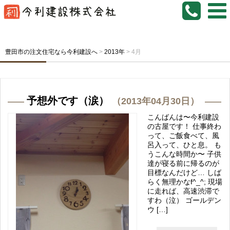
豊田市の注文住宅なら今利建設へ
>
2013年
>
4月
予想外です（涙）
（2013年04月30日）
こんばんは〜今利建設
の古屋です！ 仕事終わ
って、ご飯食べて、風
呂入って、ひと息。 も
うこんな時間か〜 子供
達が寝る前に帰るのが
目標なんだけど… しば
らく無理かなf^_^; 現場
に走れば、高速渋滞で
すわ（泣） ゴールデン
ウ […]