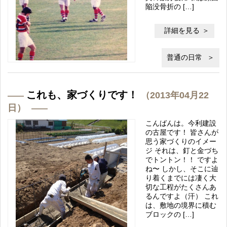
陥没骨折の […]
詳細を見る
普通の日常
これも、家づくりです！
（2013年04月22
日）
こんばんは。今利建設
の古屋です！ 皆さんが
思う家づくりのイメー
ジ それは、釘と金づち
でトントン！！ ですよ
ね〜 しかし、そこに辿
り着くまでには凄く大
切な工程がたくさんあ
るんですよ（汗） これ
は、敷地の境界に積む
ブロックの […]