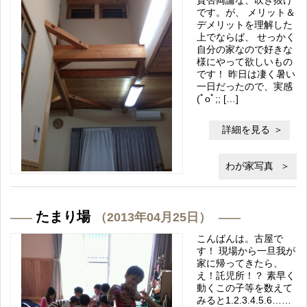
賛否両論な、吹き抜け
です。が、 メリット＆
デメリットを理解した
上でならば、 せっかく
自分の家なので好きな
様にやって欲しいもの
です！ 昨日は凄く暑い
一日だったので、実感
(ﾟoﾟ;; […]
詳細を見る
わが家写真
たまり場
（2013年04月25日）
こんばんは。古屋で
す！ 現場から一旦我が
家に帰ってきたら、
え！託児所！？ 素早く
動くこの子等を数えて
みると1.2.3.4.5.6……