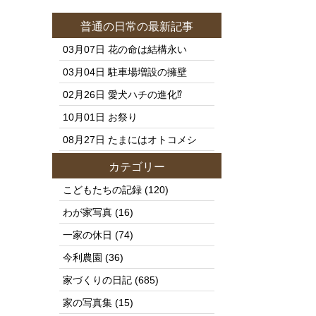
普通の日常
の最新記事
03月07日
花の命は結構永い
03月04日
駐車場増設の擁壁
02月26日
愛犬ハチの進化⁉️
10月01日
お祭り
08月27日
たまにはオトコメシ
カテゴリー
こどもたちの記録
(120)
わが家写真
(16)
一家の休日
(74)
今利農園
(36)
家づくりの日記
(685)
家の写真集
(15)