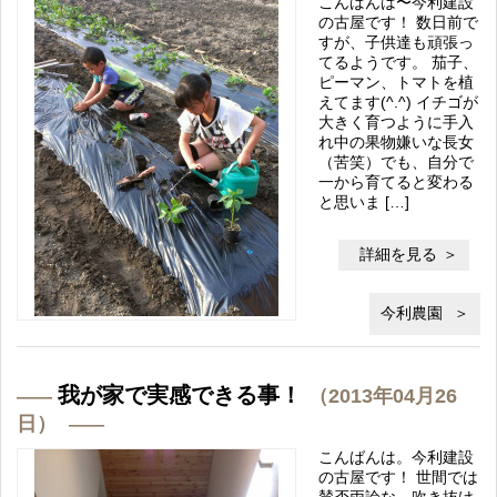
こんばんは〜今利建設
の古屋です！ 数日前で
すが、子供達も頑張っ
てるようです。 茄子、
ピーマン、トマトを植
えてます(^.^) イチゴが
大きく育つように手入
れ中の果物嫌いな長女
（苦笑）でも、自分で
一から育てると変わる
と思いま […]
詳細を見る
今利農園
我が家で実感できる事！
（2013年04月26
日）
こんばんは。今利建設
の古屋です！ 世間では