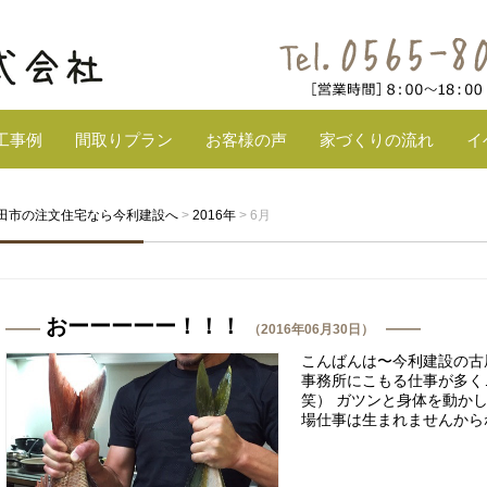
工事例
間取りプラン
お客様の声
家づくりの流れ
イ
田市の注文住宅なら今利建設へ
>
2016年
>
6月
おーーーーー！！！
（2016年06月30日）
こんばんは〜今利建設の古
事務所にこもる仕事が多く
笑） ガツンと身体を動かし
場仕事は生まれませんからね。