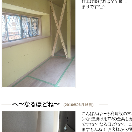
仕上げ良ければ全て良し！
まりです^_^
へ〜なるほどね〜
（2016年06月16日）
こんばんは〜今利建設の古
ンな 壁掛け用TVの金具し
ですね〜 なるほどね〜、
ますもんね！ お客様から得た