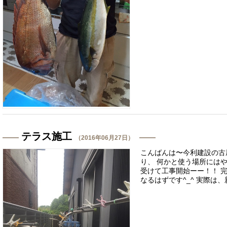
テラス施工
（2016年06月27日）
こんばんは〜今利建設の古
り、 何かと使う場所には
受けて工事開始ーー！！ 
なるはずです^_^ 実際は、新