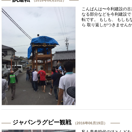
（2016年06月20日）
こんばんは〜今利建設の古
なる部分などを今利建設で
転です。 もしも、 もしも
ら 取り返しがつきませんから
ジャパンラグビー観戦
（2016年06月19日）
私も青春時代のほとんどを