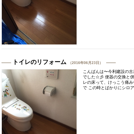
トイレのリフォーム
（2016年06月23日）
こんばんは〜今利建設の古
でした☆彡 便器の交換と併
レの床って、けっこう痛み
で この時とばかりにシロアリ