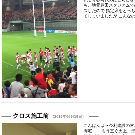
も、地元豊田スタジアムで
ズしたので 指定席をとっ
てしまいましたが こんなの観
クロス施工前
（2016年06月19日）
こんばんは〜今利建設の古
御宅…… もう直ぐ天上、