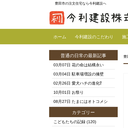
豊田市の注文住宅なら今利建設へ
ホーム
今利建設のこだわり
施
普通の日常
の最新記事
豊
03月07日
花の命は結構永い
03月04日
駐車場増設の擁壁
02月26日
愛犬ハチの進化⁉️
10月01日
お祭り
08月27日
たまにはオトコメシ
カテゴリー
こどもたちの記録
(120)