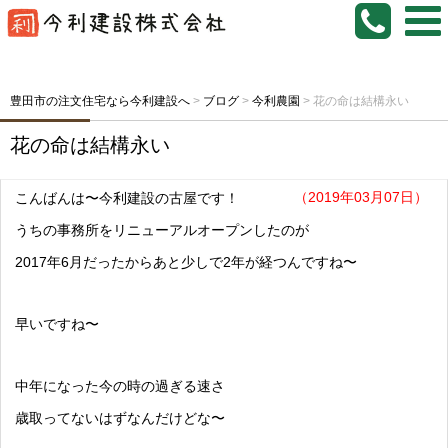
豊田市の注文住宅なら今利建設へ
>
ブログ
>
今利農園
>
花の命は結構永い
花の命は結構永い
（2019年03月07日）
こんばんは〜今利建設の古屋です！
うちの事務所をリニューアルオープンしたのが
2017年6月だったからあと少しで2年が経つんですね〜
早いですね〜
中年になった今の時の過ぎる速さ
歳取ってないはずなんだけどな〜