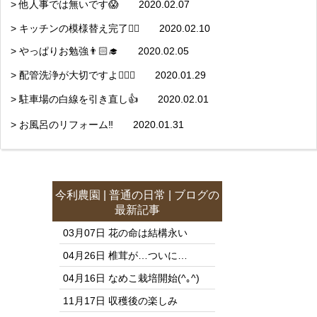
> 他人事では無いです😱 2020.02.07
> キッチンの模様替え完了👍🏼 2020.02.10
> やっぱりお勉強👨🏻‍🎓 2020.02.05
> 配管洗浄が大切ですよ👷🏻‍♂️ 2020.01.29
> 駐車場の白線を引き直し👍 2020.02.01
> お風呂のリフォーム‼️ 2020.01.31
今利農園
|
普通の日常
|
ブログ
の
最新記事
03月07日
花の命は結構永い
04月26日
椎茸が…ついに…
04月16日
なめこ栽培開始(^｡^)
11月17日
収穫後の楽しみ