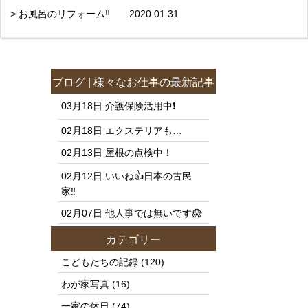
> お風呂のリフォーム‼️ 2020.01.31
ブログ
|
様々なお仕事
の最新記事
03月18日
介護保険活用中❗️
02月18日
エクステリアも…
02月13日
屋根の点検中！
02月12日
いいね👍日本の古民
家‼️
02月07日
他人事では無いです😱
カテゴリー
こどもたちの記録
(120)
わが家写真
(16)
一家の休日
(74)