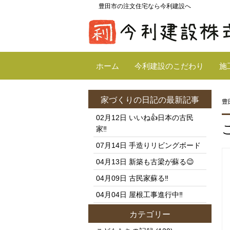
豊田市の注文住宅なら今利建設へ
ホーム
今利建設のこだわり
施
家づくりの日記
の最新記事
豊
02月12日
いいね👍日本の古民
家‼️
07月14日
手造りリビングボード
04月13日
新築も古梁が蘇る😉
04月09日
古民家蘇る‼️
04月04日
屋根工事進行中‼️
カテゴリー