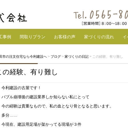
工事例
間取りプラン
お客様の声
家づくりの流れ
イ
田市の注文住宅なら今利建設へ
>
ブログ
>
家づくりの日記
>
この経験、有り難し
この経験、有り難し
今利建設の古屋です！
バブル崩壊後の建設業界しか知らない私にとって
今の経験は貴重なもので、私の血となり骨となると思います。
多分……
今現在、建設用足場が架かってる現場が３件