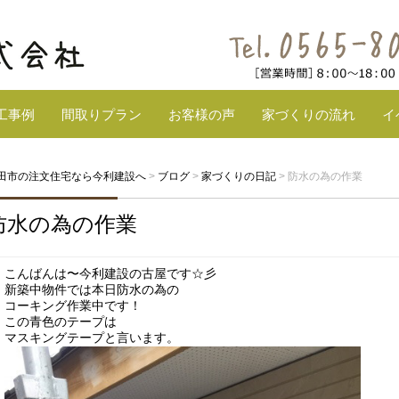
工事例
間取りプラン
お客様の声
家づくりの流れ
イ
田市の注文住宅なら今利建設へ
>
ブログ
>
家づくりの日記
>
防水の為の作業
防水の為の作業
こんばんは〜今利建設の古屋です☆彡
新築中物件では本日防水の為の
コーキング作業中です！
この青色のテープは
マスキングテープと言います。