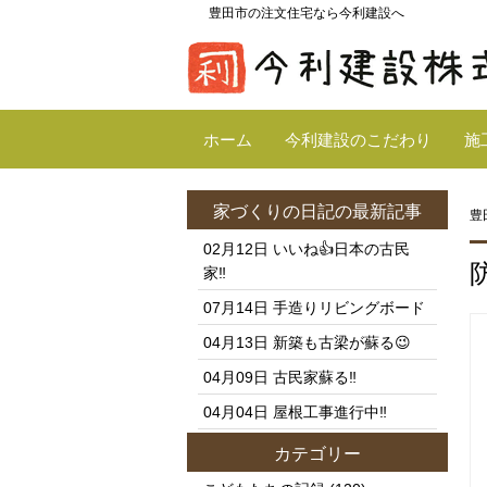
豊田市の注文住宅なら今利建設へ
ホーム
今利建設のこだわり
施
家づくりの日記
の最新記事
豊
02月12日
いいね👍日本の古民
家‼️
07月14日
手造りリビングボード
04月13日
新築も古梁が蘇る😉
04月09日
古民家蘇る‼️
04月04日
屋根工事進行中‼️
カテゴリー