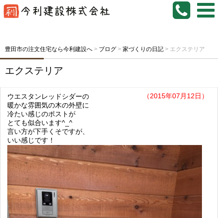
豊田市の注文住宅なら今利建設へ
>
ブログ
>
家づくりの日記
>
エクステリア
エクステリア
（2015年07月12日）
ウエスタンレッドシダーの
暖かな雰囲気の木の外壁に
冷たい感じのポストが
とても似合います^_^
言い方が下手くそですが、
いい感じです！