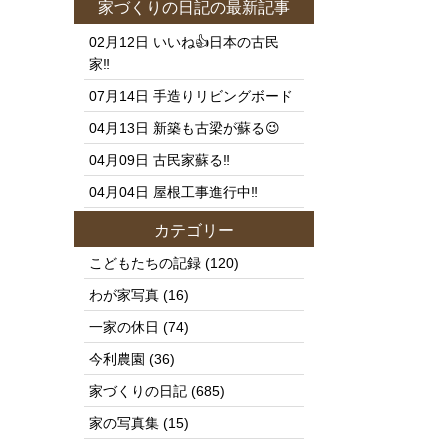
家づくりの日記
の最新記事
02月12日
いいね👍日本の古民
家‼️
07月14日
手造りリビングボード
04月13日
新築も古梁が蘇る😉
04月09日
古民家蘇る‼️
04月04日
屋根工事進行中‼️
カテゴリー
こどもたちの記録
(120)
わが家写真
(16)
一家の休日
(74)
今利農園
(36)
家づくりの日記
(685)
家の写真集
(15)