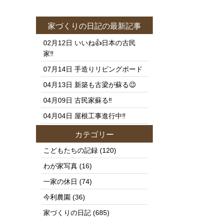
家づくりの日記
の最新記事
02月12日
いいね👍日本の古民
家‼️
07月14日
手造りリビングボード
04月13日
新築も古梁が蘇る😉
04月09日
古民家蘇る‼️
04月04日
屋根工事進行中‼️
カテゴリー
こどもたちの記録
(120)
わが家写真
(16)
一家の休日
(74)
今利農園
(36)
家づくりの日記
(685)