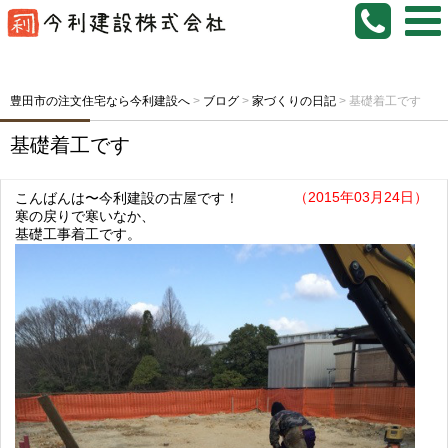
豊田市の注文住宅なら今利建設へ
>
ブログ
>
家づくりの日記
>
基礎着工です
基礎着工です
（2015年03月24日）
こんばんは〜今利建設の古屋です！
寒の戻りで寒いなか、
基礎工事着工です。