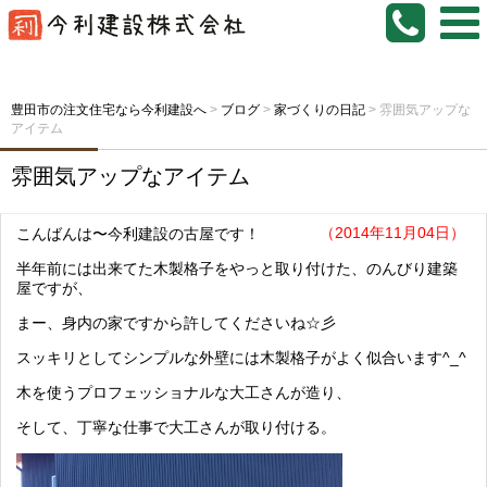
豊田市の注文住宅なら今利建設へ
>
ブログ
>
家づくりの日記
>
雰囲気アップな
アイテム
雰囲気アップなアイテム
（2014年11月04日）
こんばんは〜今利建設の古屋です！
半年前には出来てた木製格子をやっと取り付けた、のんびり建築
屋ですが、
まー、身内の家ですから許してくださいね☆彡
スッキリとしてシンプルな外壁には木製格子がよく似合います^_^
木を使うプロフェッショナルな大工さんが造り、
そして、丁寧な仕事で大工さんが取り付ける。