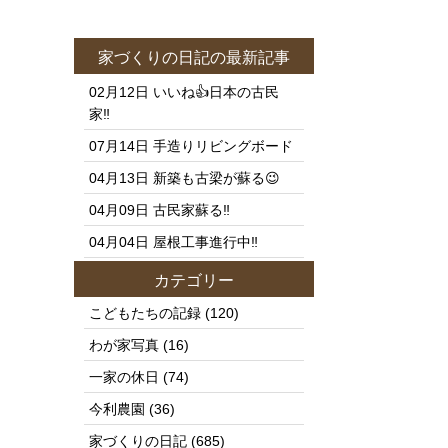
家づくりの日記
の最新記事
02月12日
いいね👍日本の古民
家‼️
07月14日
手造りリビングボード
04月13日
新築も古梁が蘇る😉
04月09日
古民家蘇る‼️
04月04日
屋根工事進行中‼️
カテゴリー
こどもたちの記録
(120)
わが家写真
(16)
一家の休日
(74)
今利農園
(36)
家づくりの日記
(685)