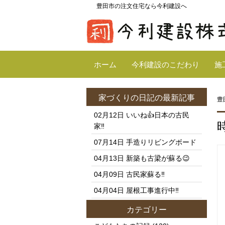
豊田市の注文住宅なら今利建設へ
ホーム
今利建設のこだわり
施
家づくりの日記
の最新記事
豊
02月12日
いいね👍日本の古民
家‼️
07月14日
手造りリビングボード
04月13日
新築も古梁が蘇る😉
04月09日
古民家蘇る‼️
04月04日
屋根工事進行中‼️
カテゴリー