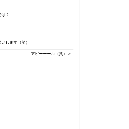
では？
願いします（笑）
アピーーール（笑） >