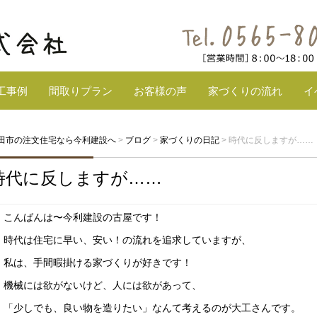
工事例
間取りプラン
お客様の声
家づくりの流れ
イ
田市の注文住宅なら今利建設へ
>
ブログ
>
家づくりの日記
>
時代に反しますが……
時代に反しますが……
こんばんは〜今利建設の古屋です！
時代は住宅に早い、安い！の流れを追求していますが、
私は、手間暇掛ける家づくりが好きです！
機械には欲がないけど、人には欲があって、
「少しでも、良い物を造りたい」なんて考えるのが大工さんです。